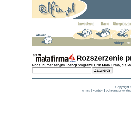
sklep:
st
Rozszerzenie p
Podaj numer seryjny licencji programu Elfin Mała Firma, dla k
Copyright 
o nas
|
kontakt
|
ochrona prywatno