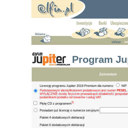
sklep:
st
Program Ju
Zamawiam
Licencję programu Jupiter 2019 Premium dla numeru:
NIP
Podstawowym identyfikatorem podatkowym jest numer
PESEL
WYŁĄCZNIE osoby fizyczne prowadzące działalność gospodar
podatnikami podatku od towarów i usług VAT.
3)
Płytę CD z programem
Posiadam już licencję o numerze seryjnym
Pakiet 4 dodatkowych deklaracji
Pakiet 6 dodatkowych deklaracji