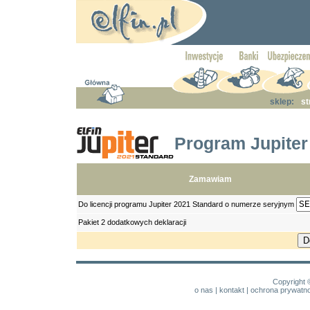
sklep:
st
Program Jupiter
Zamawiam
Do licencji programu Jupiter 2021 Standard o numerze seryjnym
Pakiet 2 dodatkowych deklaracji
Copyright 
o nas
|
kontakt
|
ochrona prywatno