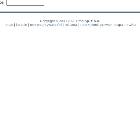
cej:
Copyright © 2000-2026
Elfin Sp. z o.o.
o nas
|
kontakt
|
ochrona prywatności
|
reklama
|
zastrzeżenia prawne
|
mapa serwisu