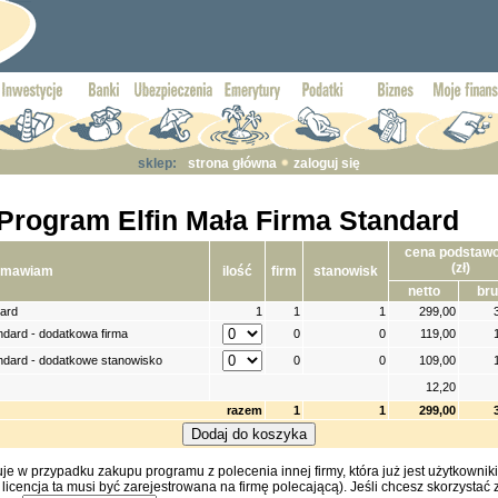
sklep:
strona główna
zaloguj się
Program Elfin Mała Firma Standard
cena podstaw
(zł)
amawiam
ilość
firm
stanowisk
netto
bru
dard
1
1
1
299,00
ndard - dodatkowa firma
0
0
119,00
andard - dodatkowe stanowisko
0
0
109,00
12,20
razem
1
1
299,00
e w przypadku zakupu programu z polecenia innej firmy, która już jest użytkowni
 licencja ta musi być zarejestrowana na firmę polecającą). Jeśli chcesz skorzystać 