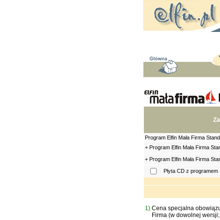
Z
Program Elfin Mała Firma Stan
+ Program Elfin Mała Firma Sta
+ Program Elfin Mała Firma St
Płyta CD z programem
1)
Cena specjalna obowiązuj
Firma (w dowolnej wersji;