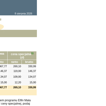
8 sierpnia 2026
1)
owa
cena specjalna
(zł)
tto
netto
brutto
367,77
269,10
330,99
146,37
119,00
146,37
134,07
109,00
134,07
15,00
12,20
15,00
367,77
269,10
330,99
kiem programu Elfin Mała
z ceny specjalnej, podaj