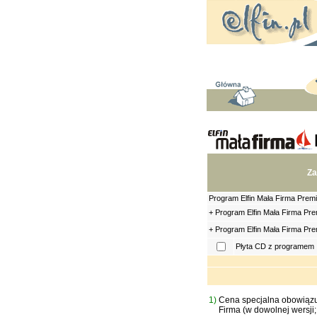
Z
Program Elfin Mała Firma Prem
+ Program Elfin Mała Firma Pr
+ Program Elfin Mała Firma Pr
Płyta CD z programem
1)
Cena specjalna obowiązuj
Firma (w dowolnej wersji;