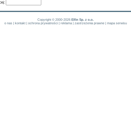
cej:
Copyright © 2000-2026
Elfin Sp. z o.o.
o nas
|
kontakt
|
ochrona prywatności
|
reklama
|
zastrzeżenia prawne
|
mapa serwisu