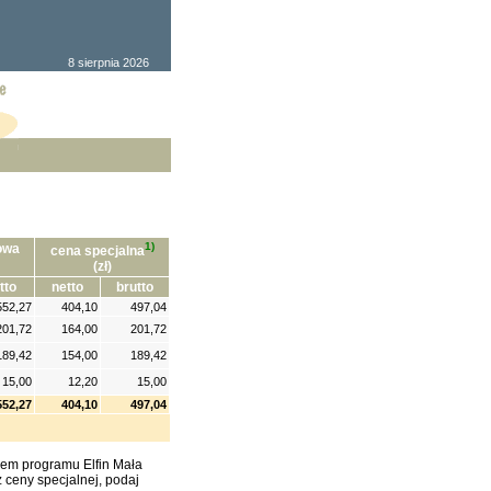
8 sierpnia 2026
1)
owa
cena specjalna
(zł)
tto
netto
brutto
552,27
404,10
497,04
201,72
164,00
201,72
189,42
154,00
189,42
15,00
12,20
15,00
552,27
404,10
497,04
kiem programu Elfin Mała
z ceny specjalnej, podaj