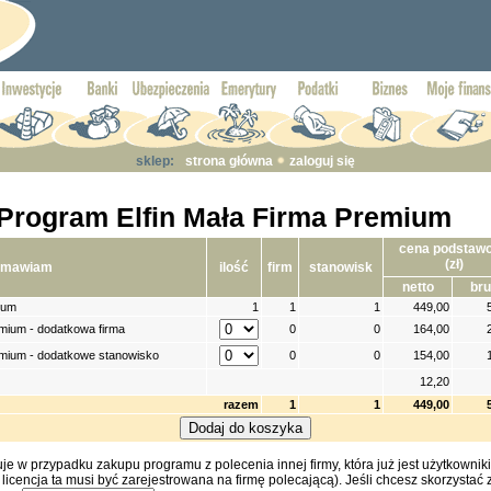
sklep:
strona główna
zaloguj się
Program Elfin Mała Firma Premium
cena podstaw
(zł)
amawiam
ilość
firm
stanowisk
netto
bru
ium
1
1
1
449,00
emium - dodatkowa firma
0
0
164,00
emium - dodatkowe stanowisko
0
0
154,00
12,20
razem
1
1
449,00
e w przypadku zakupu programu z polecenia innej firmy, która już jest użytkowni
 licencja ta musi być zarejestrowana na firmę polecającą). Jeśli chcesz skorzystać 