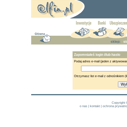
sklep:
st
Zapomniałeś login i/lub hasło
Podaj adres e-mail (jeden z aktywowa
Otrzymasz list e-mail z odnośnikiem 
Copyright 
o nas
|
kontakt
|
ochrona prywatno