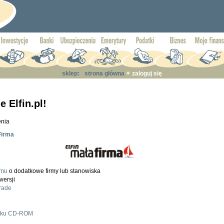
sklep:
strona główna
zaloguj się
 Elfin.pl!
enia
Firma
amu
o dodatkowe firmy lub stanowiska
wersji
rade
niku CD-ROM