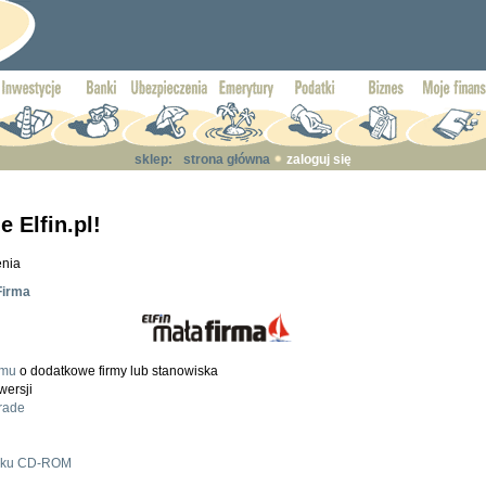
sklep:
strona główna
zaloguj się
 Elfin.pl!
enia
Firma
amu
o dodatkowe firmy lub stanowiska
wersji
rade
niku CD-ROM